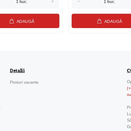
ADAUGĂ
ADAUGĂ
Detalii
C
Op
Posturi vacante
(+
s
.
Pr
Lu
Sâ
Du