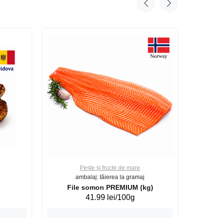
Pește și fructe de mare
ambalaj: tăierea la gramaj
File somon PREMIUM (kg)
41.99 lei/100g