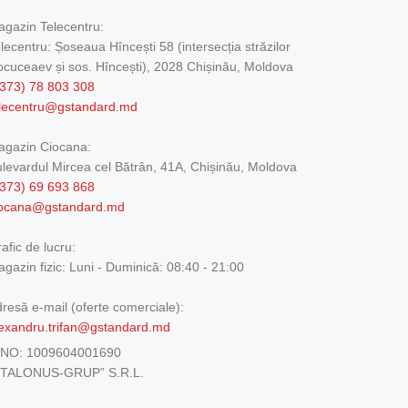
gazin Telecentru:
lecentru: Șoseaua Hîncești 58 (intersecția străzilor
cuceaev și sos. Hîncești), 2028 Chișinău, Moldova
373) 78 803 308
elecentru@gstandard.md
agazin Ciocana:
levardul Mircea cel Bătrân, 41A, Chișinău, Moldova
373) 69 693 868
iocana@gstandard.md
afic de lucru:
gazin fizic:
Luni - Duminică: 08:40 - 21:00
resă e-mail (oferte comerciale):
exandru.trifan@gstandard.md
DNO:
1009604001690
ETALONUS-GRUP” S.R.L.