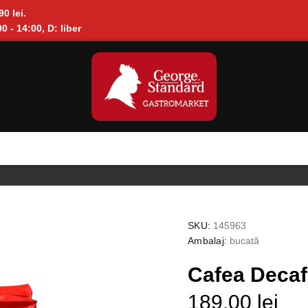
90 lei.
0 - 14:00, D: liber
SKU:
145963
Ambalaj:
bucată
Cafea Decaf
189.00 lei