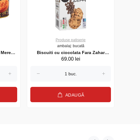
Produse patiserie
ambalaj: bucată
 Mere
Biscuiti cu ciocolata Fara Zahar
Biscui
69.00 lei
DIABLO 130g
ADAUGĂ