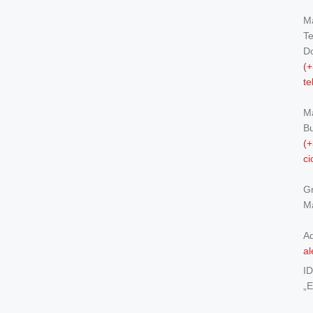
Ma
Te
Do
(+
t
M
Bu
(+
c
Gr
Ma
Ad
al
I
„