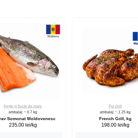
Pește și fructe de mare
Pui Grill
ambalaj: ~ 0.7 kg
ambalaj: ~ 1.25 kg
Păstrav Somonat Moldovenesc
French Grill, kg
235.00 lei/kg
198.00 lei/kg