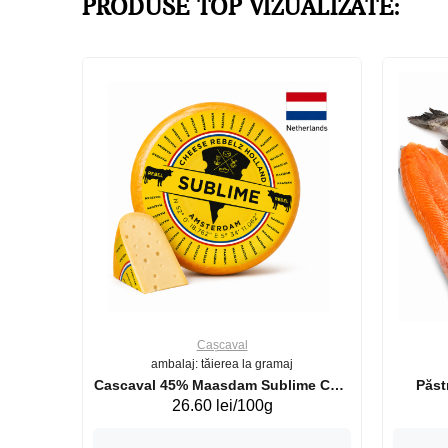
PRODUSE TOP VIZUALIZATE:
Cașcaval
ambalaj: tăierea la gramaj
uperb GS 440g
Cascaval 45% Maasdam Sublime Cow
26.60 lei/100g
(075002)