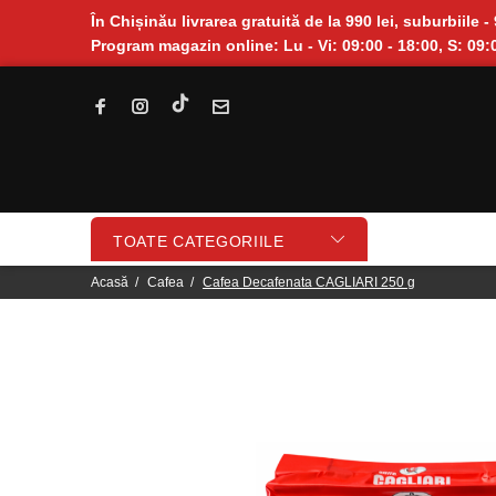
În Chișinău livrarea gratuită de la 990 lei, suburbiile - 
Program magazin online: Lu - Vi: 09:00 - 18:00, S: 09:0
TOATE CATEGORIILE
Acasă
Cafea
Cafea Decafenata CAGLIARI 250 g