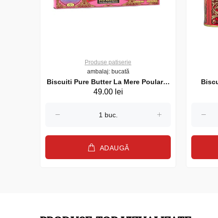
Produse patiserie
ambalaj: bucată
 DIABLO
Biscuiti Pure Butter La Mere Poulard,
Biscu
49.00 lei
135 gr.
ADAUGĂ