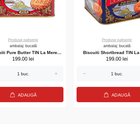
Produse patiserie
Produse patiserie
ambalaj: bucată
ambalaj: bucată
iti Pure Butter TIN La Mere
Biscuiti Shortbread TIN La
199.00 lei
199.00 lei
Poulard, 500 gr.
Poulard, 500 gr.
ADAUGĂ
ADAUGĂ