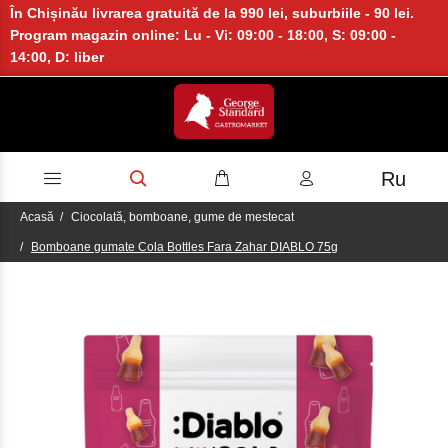
În Chișinău livrarea gratuită de la 990 lei, suburbiile - 90 lei.
Program magazin online: Lu - Vi: 09:00 - 18:00, S: 09:00 -
14:00, D: liber
Ru
Acasă
Ciocolată, bomboane, gume de mestecat
Bomboane gumate Cola Bottles Fara Zahar DIABLO 75g