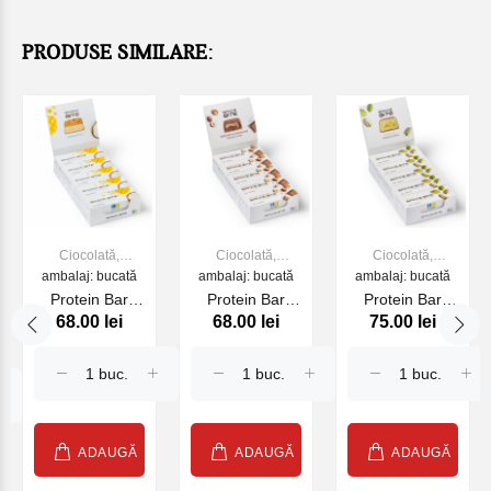
PRODUSE SIMILARE:
Ciocolată,
Ciocolată,
Ciocolată,
bomboane, gume
ambalaj: bucată
bomboane, gume
ambalaj: bucată
bomboane, gume
ambalaj: bucată
de mestecat
de mestecat
de mestecat
Protein Bar
Protein Bar
Protein Bar
68.00 lei
68.00 lei
75.00 lei
"Mango-Cocos"
"Ciocolata cu
"Fistic" cu
cu ciocolata cu
alune de
ciocolata cu
lapte
padure" cu
lapte
ciocolata cu
lapte
ADAUGĂ
ADAUGĂ
ADAUGĂ