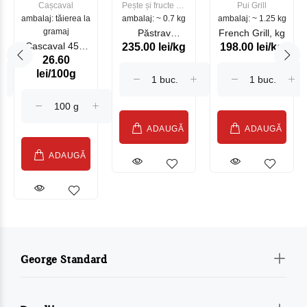
Cașcaval
Pește și fructe de
Pui Grill
ambalaj: tăierea la
ambalaj: ~ 0.7 kg
mare
ambalaj: ~ 1.25 kg
gramaj
Păstrav
French Grill, kg
Cascaval 45%
235.00 lei/kg
198.00 lei/kg
Somonat
26.60
Maasdam
Moldovenesc
lei/100g
Sublime Cow
(075002)
ADAUGĂ
ADAUGĂ
ADAUGĂ
George Standard