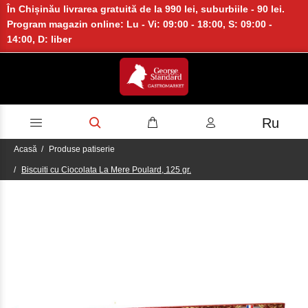
În Chișinău livrarea gratuită de la 990 lei, suburbiile - 90 lei.
Program magazin online: Lu - Vi: 09:00 - 18:00, S: 09:00 -
14:00, D: liber
Ru
Acasă
Produse patiserie
Biscuiti cu Ciocolata La Mere Poulard, 125 gr.