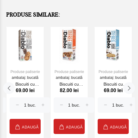
PRODUSE SIMILARE:
Produse patiserie
Produse patiserie
Produse patiserie
ambalaj: bucată
ambalaj: bucată
ambalaj: bucată
Biscuiti cu
Biscuiti cu
Biscuiti cu
69.00 lei
82.00 lei
69.00 lei
ciocolata Fara
ciocolata si
cocos Fara
Zahar DIABLO
arahide Fara
Zahar DIABLO
130g
Zahar DIABLO
150g
150g
ADAUGĂ
ADAUGĂ
ADAUGĂ