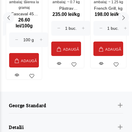
ambalaj: tăierea la
ambalaj: ~ 0.7 kg
mare
ambalaj: ~ 1.25 kg
gramaj
Păstrav
French Grill, kg
Cascaval 45%
235.00 lei/kg
198.00 lei/kg
Somonat
26.60
Maasdam
Moldovenesc
lei/100g
Sublime Cow
(075002)
ADAUGĂ
ADAUGĂ
ADAUGĂ
George Standard
Detalii