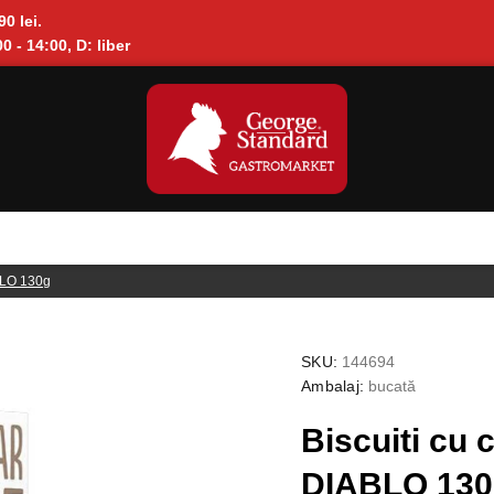
90 lei.
0 - 14:00, D: liber
ABLO 130g
SKU:
144694
Ambalaj:
bucată
Biscuiti cu 
DIABLO 130