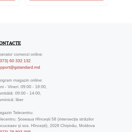
ONTACTE
erator comenzi online:
373) 60 332 132
upport@gstandard.md
ogram magazin online:
ni - Vineri: 09:00 - 18:00,
mbătă: 09:00 - 14:00,
minică: liber
gazin Telecentru:
lecentru: Șoseaua Hîncești 58 (intersecția străzilor
cuceaev și sos. Hîncești), 2028 Chișinău, Moldova