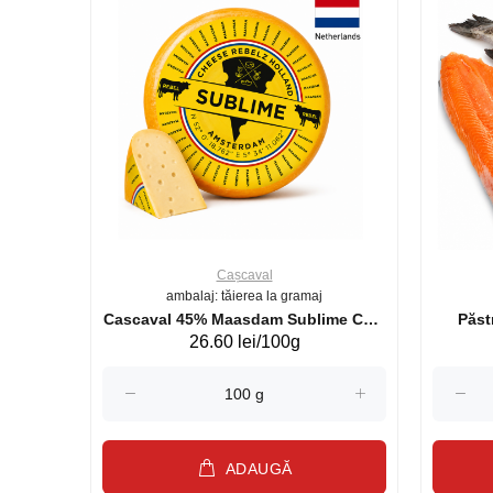
Cașcaval
ambalaj: tăierea la gramaj
uperb GS 440g
Cascaval 45% Maasdam Sublime Cow
26.60 lei/100g
(075002)
ADAUGĂ