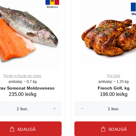
Pește și fructe de mare
Pui Grill
ambalaj: ~ 0.7 kg
ambalaj: ~ 1.25 kg
Păstrav Somonat Moldovenesc
French Grill, kg
235.00 lei/kg
198.00 lei/kg
ADAUGĂ
ADAUGĂ