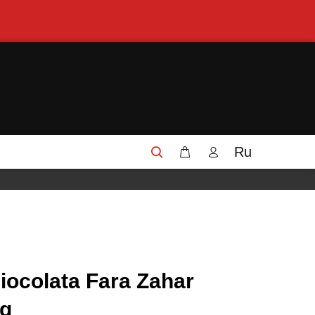
Ru
ciocolata Fara Zahar
g