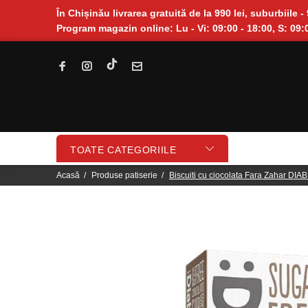
În Chișinău livrarea gratuită de la 990 lei, suburbiile - 
Program magazin online: Lu - Vi: 09:00 - 18:00, S: 09:0
TOATE CATEGORIILE
Acasă
Produse patiserie
Biscuiti cu ciocolata Fara Zahar DI