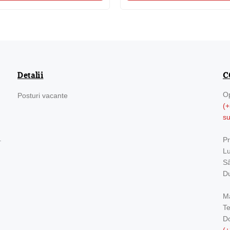
Detalii
C
Op
Posturi vacante
(+
s
.
Pr
Lu
Sâ
Du
Ma
Te
Do