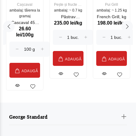
Cașcaval
Pește și fructe de
Pui Grill
ambalaj: tăierea la
ambalaj: ~ 0.7 kg
mare
ambalaj: ~ 1.25 kg
gramaj
Păstrav
French Grill, kg
Cascaval 45%
235.00 lei/kg
198.00 lei/kg
Somonat
26.60
Maasdam
Moldovenesc
lei/100g
Sublime Cow
(075002)
ADAUGĂ
ADAUGĂ
ADAUGĂ
George Standard