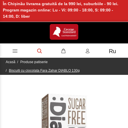
În Chișinău livrarea gratuită de la 990 lei, suburbiile - 90 lei.
Program magazin online: Lu - Vi: 09:00 - 18:00, S: 09:00 -
14:00, D: liber
Ru
Acasă
Produse patiserie
Biscuiti cu ciocolata Fara Zahar DIABLO 130g