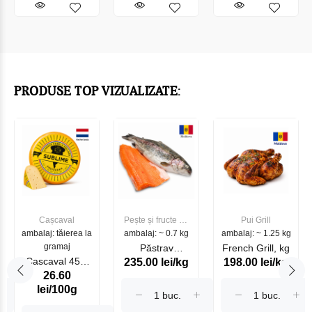
PRODUSE TOP VIZUALIZATE:
Cașcaval
Pește și fructe de
Pui Grill
ambalaj: tăierea la
ambalaj: ~ 0.7 kg
mare
ambalaj: ~ 1.25 kg
gramaj
Păstrav
French Grill, kg
Cascaval 45%
235.00 lei/kg
198.00 lei/kg
Somonat
26.60
Maasdam
Moldovenesc
lei/100g
Sublime Cow
(075002)