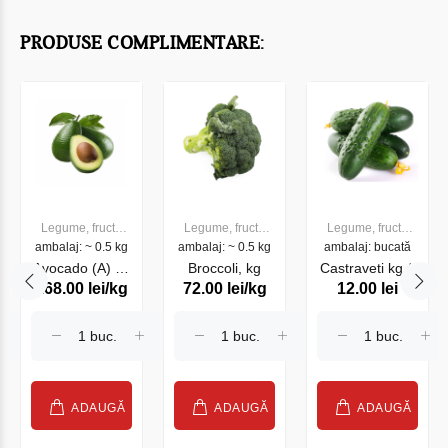
PRODUSE COMPLIMENTARE:
Legume, fructe
Legume, fructe
Legume, fructe
ambalaj: ~ 0.5 kg
proaspete
ambalaj: ~ 0.5 kg
proaspete
ambalaj: bucată
proaspete
Avocado (A) kg
Broccoli, kg
Castraveti kg #
168.00 lei/kg
72.00 lei/kg
12.00 lei
#
ADAUGĂ
ADAUGĂ
ADAUGĂ