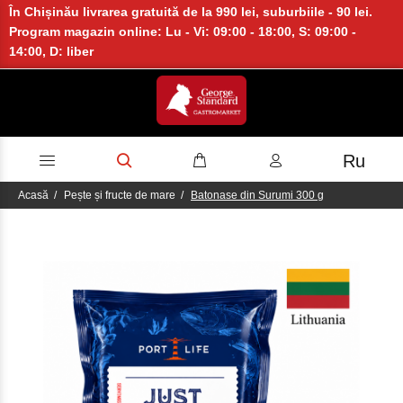
În Chișinău livrarea gratuită de la 990 lei, suburbiile - 90 lei.
Program magazin online: Lu - Vi: 09:00 - 18:00, S: 09:00 -
14:00, D: liber
Ru
Acasă
Pește și fructe de mare
Batonase din Surumi 300 g