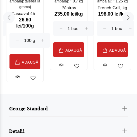
ambalaj: tăierea la
ambalaj: ~ 0.7 kg
mare
ambalaj: ~ 1.25 kg
gramaj
Păstrav
French Grill, kg
Cascaval 45%
235.00 lei/kg
198.00 lei/kg
Somonat
26.60
Maasdam
Moldovenesc
lei/100g
Sublime Cow
(075002)
ADAUGĂ
ADAUGĂ
ADAUGĂ
George Standard
Detalii