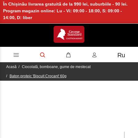
În Chișinău livrarea gratuită de la 990 lei, suburbiile - 90 lei.
Program magazin online: Lu - Vi: 09:00 - 18:00, S: 09:00 -
14:00, D: liber
Ru
Acasă
Ciocolată, bomboane, gume de mestecat
Baton proteic 'Biscuit Crocant' 60g