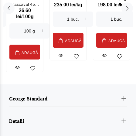
Cascaval 45%
235.00 lei/kg
198.00 lei/kg
Somonat
26.60
Maasdam
Moldovenesc
lei/100g
Sublime Cow
(075002)
ADAUGĂ
ADAUGĂ
ADAUGĂ
George Standard
Detalii