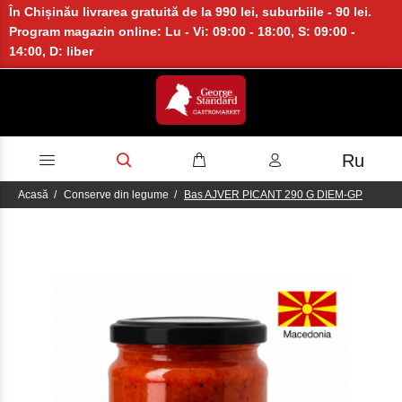
În Chișinău livrarea gratuită de la 990 lei, suburbiile - 90 lei.
Program magazin online: Lu - Vi: 09:00 - 18:00, S: 09:00 -
14:00, D: liber
Ru
Acasă
Conserve din legume
Bas AJVER PICANT 290 G DIEM-GP