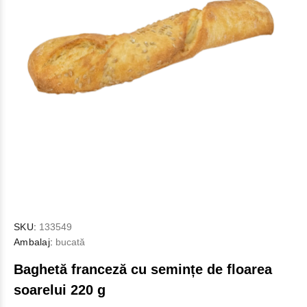
SKU:
133549
Ambalaj:
bucată
Baghetă franceză cu semințe de floarea
soarelui 220 g