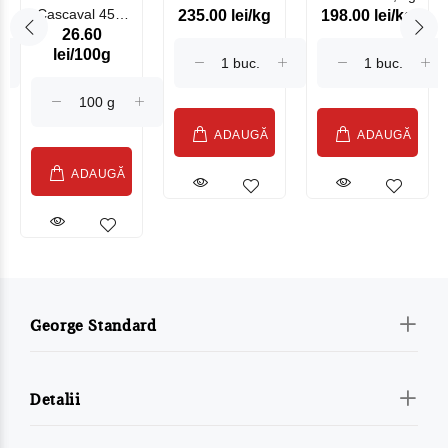
Cascaval 45%
235.00 lei/kg
198.00 lei/kg
Somonat
26.60
Maasdam
Moldovenesc
lei/100g
Sublime Cow
(075002)
ADAUGĂ
ADAUGĂ
ADAUGĂ
George Standard
Detalii