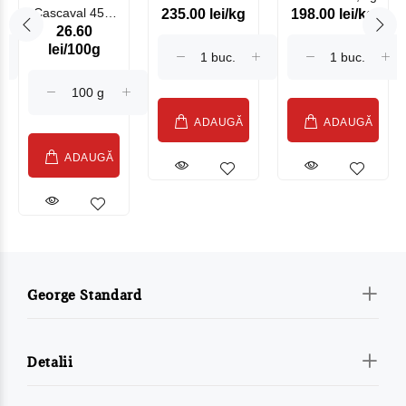
Cascaval 45%
235.00 lei/kg
198.00 lei/kg
Somonat
26.60
Maasdam
Moldovenesc
lei/100g
Sublime Cow
(075002)
ADAUGĂ
ADAUGĂ
ADAUGĂ
George Standard
Detalii