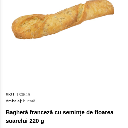
SKU:
133549
Ambalaj:
bucată
Baghetă franceză cu semințe de floarea
soarelui 220 g