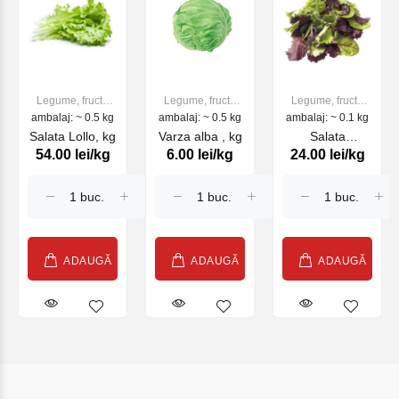
Legume, fructe
Legume, fructe
Legume, fructe
ambalaj: ~ 0.5 kg
proaspete
ambalaj: ~ 0.5 kg
proaspete
ambalaj: ~ 0.1 kg
proaspete
Salata Lollo, kg
Varza alba , kg
Salata
54.00 lei/kg
6.00 lei/kg
24.00 lei/kg
Mistecanza,
100g
ADAUGĂ
ADAUGĂ
ADAUGĂ