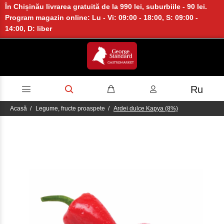
În Chișinău livrarea gratuită de la 990 lei, suburbiile - 90 lei.
Program magazin online: Lu - Vi: 09:00 - 18:00, S: 09:00 -
14:00, D: liber
Ru
Acasă
Legume, fructe proaspete
Ardei dulce Kapya (8%)