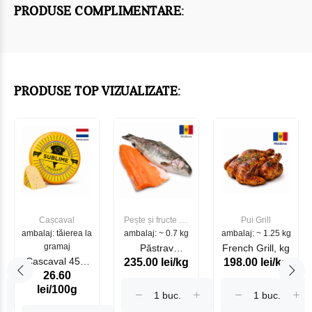
PRODUSE COMPLIMENTARE:
PRODUSE TOP VIZUALIZATE:
Cașcaval
Pește și fructe de
Pui Grill
ambalaj: tăierea la
ambalaj: ~ 0.7 kg
mare
ambalaj: ~ 1.25 kg
gramaj
Păstrav
French Grill, kg
Cascaval 45%
235.00 lei/kg
198.00 lei/kg
Somonat
26.60
Maasdam
Moldovenesc
lei/100g
Sublime Cow
(075002)