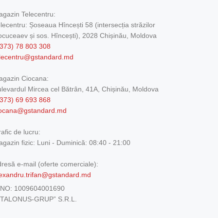
gazin Telecentru:
lecentru: Șoseaua Hîncești 58 (intersecția străzilor
cuceaev și sos. Hîncești), 2028 Chișinău, Moldova
373) 78 803 308
elecentru@gstandard.md
agazin Ciocana:
levardul Mircea cel Bătrân, 41A, Chișinău, Moldova
373) 69 693 868
iocana@gstandard.md
afic de lucru:
gazin fizic:
Luni - Duminică: 08:40 - 21:00
resă e-mail (oferte comerciale):
exandru.trifan@gstandard.md
DNO:
1009604001690
ETALONUS-GRUP” S.R.L.