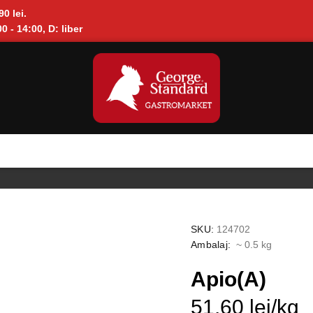
90 lei.
0 - 14:00, D: liber
SKU:
124702
Ambalaj:
~ 0.5 kg
Apio(A)
51.60 lei/kg