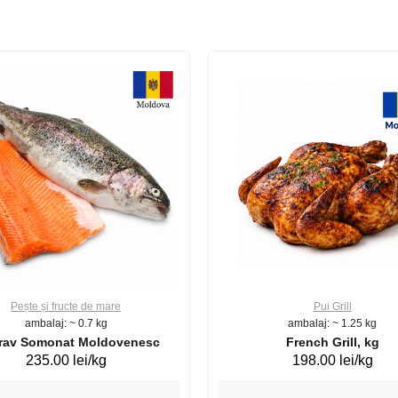
Pește și fructe de mare
Pui Grill
ambalaj: ~ 0.7 kg
ambalaj: ~ 1.25 kg
Păstrav Somonat Moldovenesc
French Grill, kg
235.00 lei/kg
198.00 lei/kg