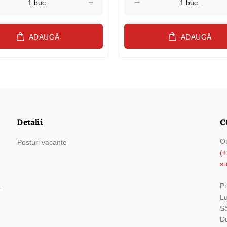
ADAUGĂ
ADAUGĂ
Detalii
C
Op
Posturi vacante
(+
s
.
Pr
Lu
Sâ
Du