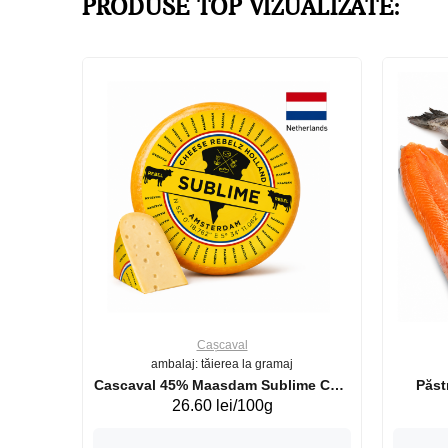
PRODUSE TOP VIZUALIZATE:
Cașcaval
ambalaj: tăierea la gramaj
uperb GS 440g
Cascaval 45% Maasdam Sublime Cow
26.60 lei/100g
(075002)