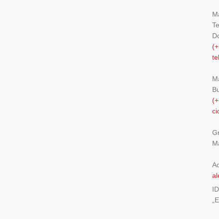
Ma
Te
Do
(+
t
M
Bu
(+
c
Gr
Ma
Ad
al
I
„