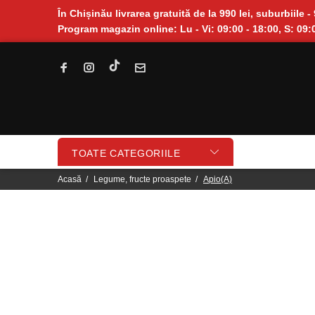
În Chișinău livrarea gratuită de la 990 lei, suburbiile - 
Program magazin online: Lu - Vi: 09:00 - 18:00, S: 09:0
TOATE CATEGORIILE
Acasă
Legume, fructe proaspete
Apio(A)