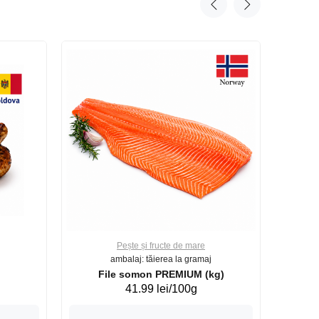
Pește și fructe de mare
ambalaj: tăierea la gramaj
File somon PREMIUM (kg)
41.99 lei/100g