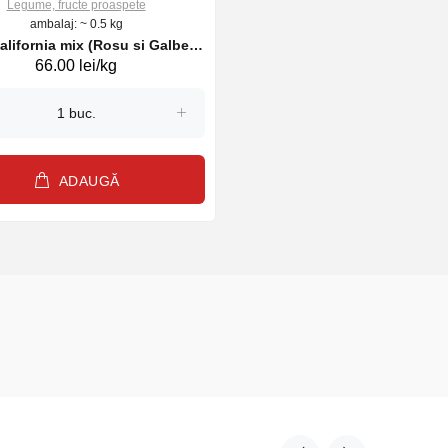
Legume, fructe proaspete
ambalaj: ~ 0.5 kg
alifornia mix (Rosu si Galben)
66.00 lei/kg
8%, kg
ADAUGĂ