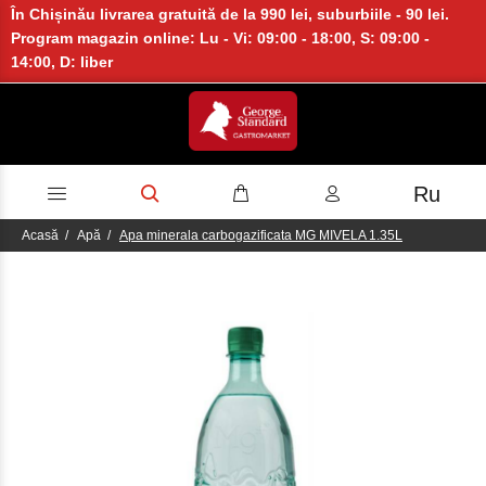
În Chișinău livrarea gratuită de la 990 lei, suburbiile - 90 lei.
Program magazin online: Lu - Vi: 09:00 - 18:00, S: 09:00 -
14:00, D: liber
Ru
Acasă
Apă
Apa minerala carbogazificata MG MIVELA 1.35L