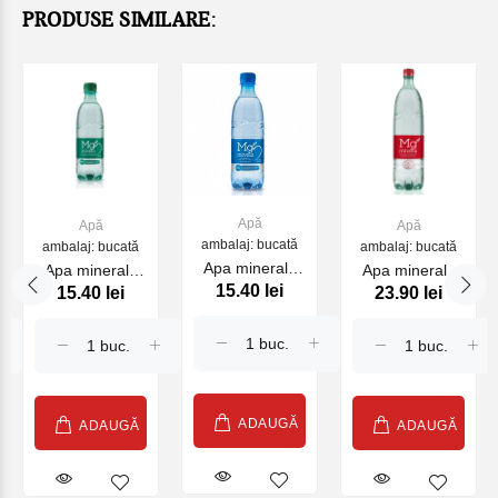
PRODUSE SIMILARE:
Apă
Apă
Apă
ambalaj: bucată
ambalaj: bucată
ambalaj: bucată
Apa minerala
Apa minerala
Apa minerala
15.40 lei
15.40 lei
23.90 lei
plata MG
carbogazificata
slab
MIVELA 0.5L
MG MIVELA
carbogazificata
0.5L
MG MIVELA
1.35L
ADAUGĂ
ADAUGĂ
ADAUGĂ