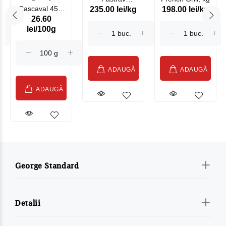
Cascaval 45%
235.00 lei/kg
198.00 lei/kg
Somonat
26.60
Maasdam
Moldovenesc
lei/100g
Sublime Cow
(075002)
ADAUGĂ
ADAUGĂ
ADAUGĂ
George Standard
Detalii