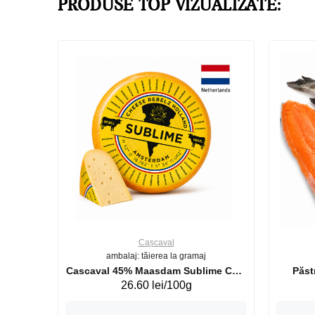
PRODUSE TOP VIZUALIZATE:
Cașcaval
ambalaj: tăierea la gramaj
uperb GS 440g
Cascaval 45% Maasdam Sublime Cow
26.60 lei/100g
(075002)