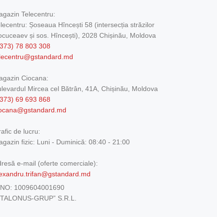
gazin Telecentru:
lecentru: Șoseaua Hîncești 58 (intersecția străzilor
cuceaev și sos. Hîncești), 2028 Chișinău, Moldova
373) 78 803 308
elecentru@gstandard.md
agazin Ciocana:
levardul Mircea cel Bătrân, 41A, Chișinău, Moldova
373) 69 693 868
iocana@gstandard.md
afic de lucru:
gazin fizic:
Luni - Duminică: 08:40 - 21:00
resă e-mail (oferte comerciale):
exandru.trifan@gstandard.md
DNO:
1009604001690
ETALONUS-GRUP” S.R.L.