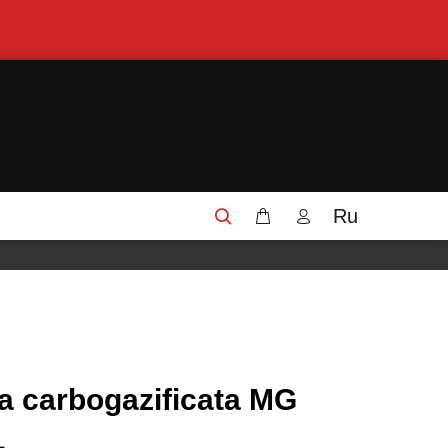
Ru
a carbogazificata MG
L