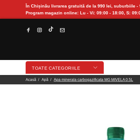
În Chișinău livrarea gratuită de la 990 lei, suburbiile - 
Program magazin online: Lu - Vi: 09:00 - 18:00, S: 09:0
TOATE CATEGORIILE
Acasă
Apă
Apa minerala carbogazificata MG MIVELA 0.5L