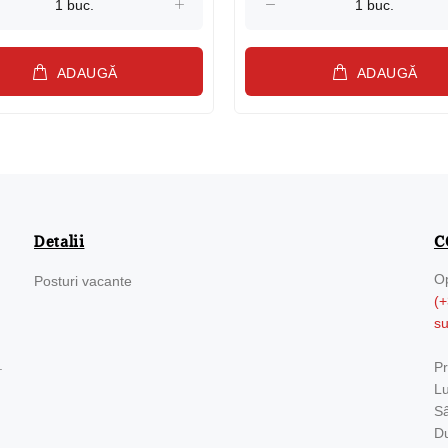
ADAUGĂ
ADAUGĂ
Detalii
C
Op
Posturi vacante
(+
s
.
Pr
Lu
Sâ
Du