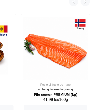
Pește și fructe de mare
ambalaj: tăierea la gramaj
File somon PREMIUM (kg)
41.99 lei/100g