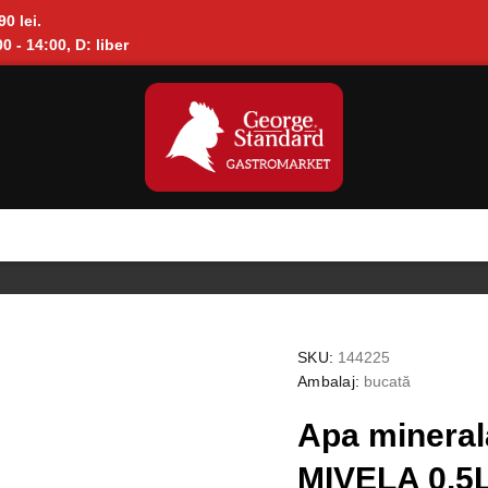
90 lei.
0 - 14:00, D: liber
SKU:
144225
Ambalaj:
bucată
Apa mineral
MIVELA 0.5