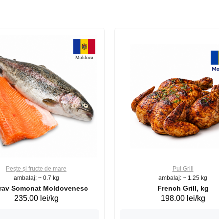
Pește și fructe de mare
Pui Grill
ambalaj: ~ 0.7 kg
ambalaj: ~ 1.25 kg
Păstrav Somonat Moldovenesc
French Grill, kg
235.00 lei/kg
198.00 lei/kg