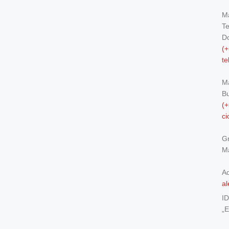
Ma
Te
Do
(+
t
M
Bu
(+
c
Gr
Ma
Ad
al
I
„