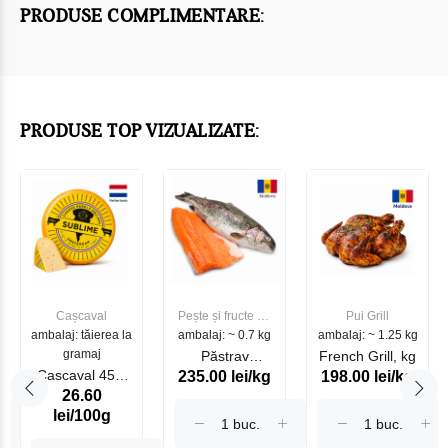
PRODUSE COMPLIMENTARE:
PRODUSE TOP VIZUALIZATE:
Cașcaval
Pește și fructe de
Pui Grill
ambalaj: tăierea la
ambalaj: ~ 0.7 kg
mare
ambalaj: ~ 1.25 kg
gramaj
Păstrav
French Grill, kg
Cascaval 45%
235.00 lei/kg
198.00 lei/kg
Somonat
26.60
Maasdam
Moldovenesc
lei/100g
Sublime Cow
(075002)