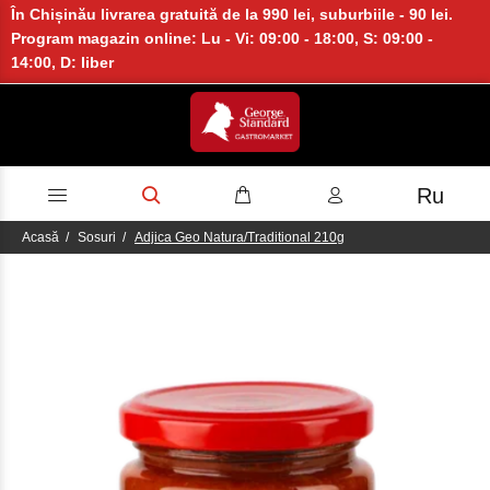
În Chișinău livrarea gratuită de la 990 lei, suburbiile - 90 lei.
Program magazin online: Lu - Vi: 09:00 - 18:00, S: 09:00 -
14:00, D: liber
Ru
Acasă
Sosuri
Adjica Geo Natura/Traditional 210g