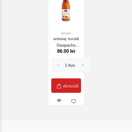
Sosuri
ambalaj: bucată
Gaspacho
86.00 lei
Ferrer original
720 ml
ADAUGĂ