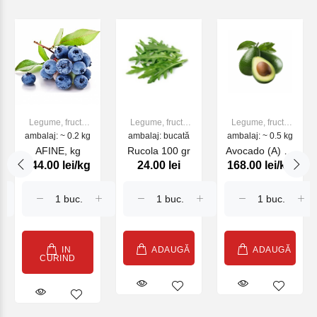
Legume, fructe
Legume, fructe
Legume, fructe
ambalaj: ~ 0.2 kg
proaspete
ambalaj: bucată
proaspete
ambalaj: ~ 0.5 kg
proaspete
AFINE, kg
Rucola 100 gr
Avocado (A) kg
144.00 lei/kg
24.00 lei
168.00 lei/kg
#
IN
ADAUGĂ
ADAUGĂ
CURIND