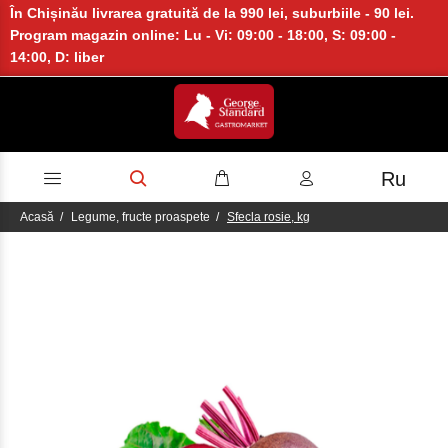
În Chișinău livrarea gratuită de la 990 lei, suburbiile - 90 lei.
Program magazin online: Lu - Vi: 09:00 - 18:00, S: 09:00 -
14:00, D: liber
Ru
Acasă
Legume, fructe proaspete
Sfecla rosie, kg